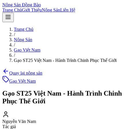
Nông Sản Đồng Bào
Trang Chủ
Giới Thiệu
Nông Sản
Liên Hệ
Trang Chủ
/
Nông Sản
/
Gạo Việt Nam
/
Gạo ST25 Việt Nam - Hành Trình Chinh Phục Thế Giới
Quay lại nông sản
Gạo Việt Nam
Gạo ST25 Việt Nam - Hành Trình Chinh
Phục Thế Giới
Nguyễn Văn Nam
Tác giả