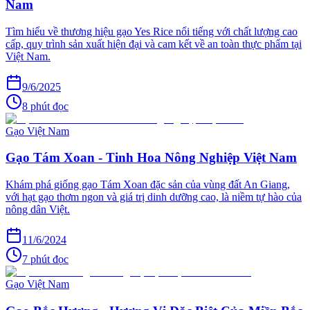
Nam
Tìm hiểu về thương hiệu gạo Yes Rice nổi tiếng với chất lượng cao
cấp, quy trình sản xuất hiện đại và cam kết về an toàn thực phẩm tại
Việt Nam.
9/6/2025
8 phút đọc
Gạo Việt Nam
Gạo Tám Xoan - Tinh Hoa Nông Nghiệp Việt Nam
Khám phá giống gạo Tám Xoan đặc sản của vùng đất An Giang,
với hạt gạo thơm ngon và giá trị dinh dưỡng cao, là niềm tự hào của
nông dân Việt.
11/6/2024
7 phút đọc
Gạo Việt Nam