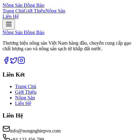
Nông Sản Đồng Bào
Trang Chủ
Giới Thiệu
Nông Sản
Liên Hệ
Nông Sản Đồng Bào
Thương hiệu nông sản Việt Nam hàng đầu, chuyên cung cấp gạo
chất lượng cao và nông sản sạch từ khắp đất nước.
Liên Kết
Trang Chủ
Giới Thiệu
Nông Sản
Liên Hệ
Liên Hệ
info@nongnghiepvn.com
+84 123 456 789